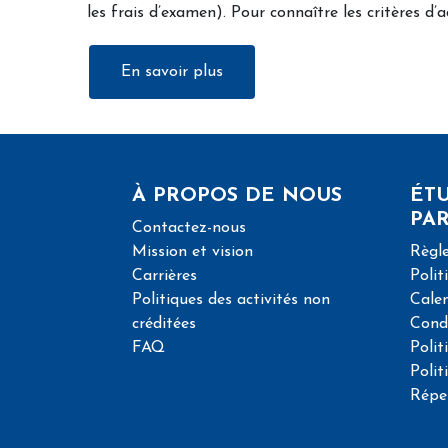
les frais d’examen). Pour connaître les critères d’
En savoir plus
À PROPOS DE NOUS
ÉTU
PAR
Contactez-nous
Mission et vision
Règle
Carrières
Polit
Politiques des activités non
Calen
créditées
Condi
FAQ
Polit
Polit
Répe