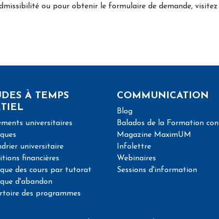
admissibilité ou pour obtenir le formulaire de demande, visitez
DES À TEMPS
COMMUNICATION
TIEL
Blog
ments universitaires
Balados de la Formation con
iques
Magazine MaximUM
drier universitaire
Infolettre
tions financières
Webinaires
ique des cours par tutorat
Sessions d'information
ique d'abandon
rtoire des programmes