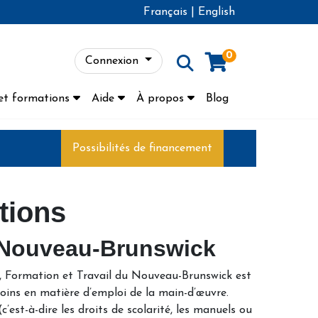
Français
|
English
0
Connexion
Menu
et formations
Aide
À propos
Blog
Possibilités de financement
tions
 Nouveau-Brunswick
, Formation et Travail du Nouveau-Brunswick est
oins en matière d’emploi de la main-d’œuvre.
’est-à-dire les droits de scolarité, les manuels ou