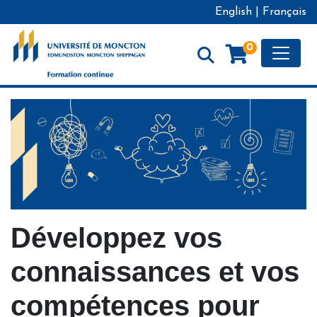
English
|
Français
Toggle
0
Formation continue - Université de Moncton
Développez vos
connaissances et vos
compétences pour