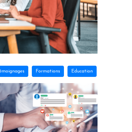
émoignages
Formations
Education