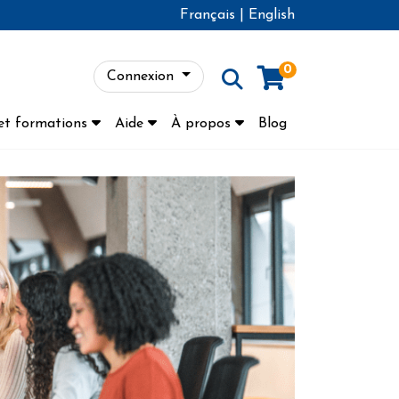
Français
|
English
0
Connexion
Menu
et formations
Aide
À propos
Blog