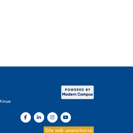
tinue
Site web umoncton.ca