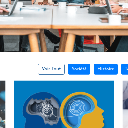
Voir Tout
Société
Histoire
T