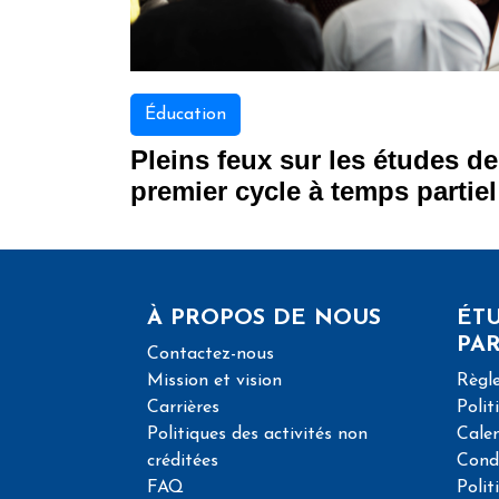
Éducation
Pleins feux sur les études de
premier cycle à temps partiel
À PROPOS DE NOUS
ÉTU
PAR
Contactez-nous
Mission et vision
Règle
Carrières
Polit
Politiques des activités non
Calen
créditées
Condi
FAQ
Polit