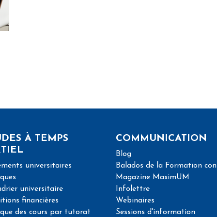
DES À TEMPS
COMMUNICATION
TIEL
Blog
ments universitaires
Balados de la Formation con
iques
Magazine MaximUM
drier universitaire
Infolettre
tions financières
Webinaires
ique des cours par tutorat
Sessions d'information