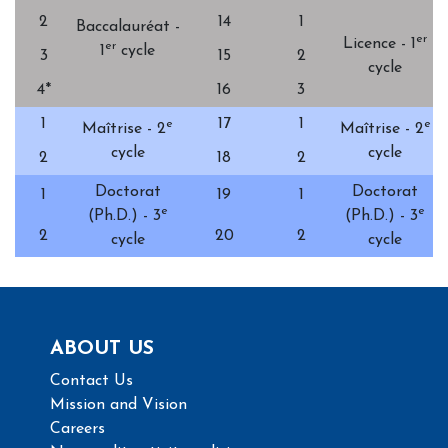
2
14
1
Baccalauréat -
er
Licence - 1
er
1
cycle
3
15
2
cycle
4*
16
3
1
17
1
e
e
Maîtrise - 2
Maîtrise - 2
cycle
cycle
2
18
2
Doctorat
Doctorat
1
19
1
e
e
(Ph.D.) - 3
(Ph.D.) - 3
2
20
2
cycle
cycle
ABOUT US
Contact Us
Mission and Vision
Careers