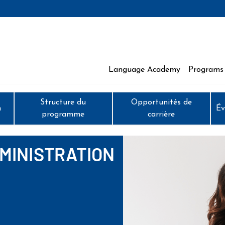
Language Academy
Programs 
 Moncton
Structure du
Opportunités de
n
Év
programme
carrière