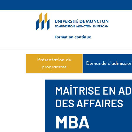
Formation continue - Université de
Présentation du
Demande d'admissio
programme